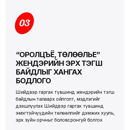
03
“ОРОЛЦЪЁ, ТӨЛӨӨЛЬЕ”
ЖЕНДЭРИЙН ЭРХ ТЭГШ
БАЙДЛЫГ ХАНГАХ
БОДЛОГО
Шийдвэр гаргах түвшинд жендэрийн тэгш
байдлын талаарх ойлголт, мэдлэгийг
дээшлүүлэх Шийдвэр гаргах түвшинд
эмэгтэйчүүдийн төлөөллийг дэмжих хууль,
эрх зүйн орчныг боловсронгуй болгох