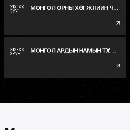
XIX-XX
МОНГОЛ ОРНЫ ХӨГЖЛИЙН ЧИГ БАРИМЖАА
ЗУУН
XIX-XX
МОНГОЛ АРДЫН НАМЫН ТҮҮХ БОЛ ХХ ЗУУНЫ МОНГОЛЫН ТУСГААР ТОГТНОЛЫН ТЭМЦЛИЙН ТҮҮХ
ЗУУН