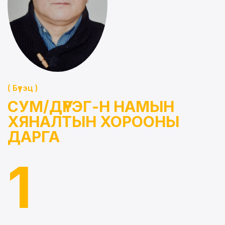
( Бүтэц )
СУМ/ДҮҮРЭГ-Н НАМЫН
ХЯНАЛТЫН ХОРООНЫ
ДАРГА
1