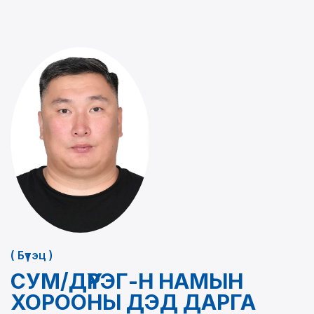
( Бүтэц )
СУМ/ДҮҮРЭГ-Н НАМЫН
ХОРООНЫ ДЭД ДАРГА