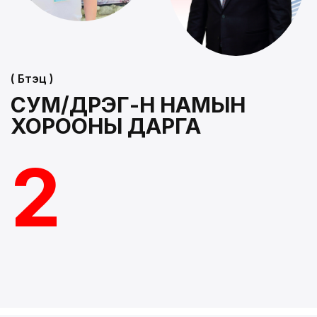
( Бүтэц )
СУМ/ДҮҮРЭГ-Н НАМЫН
ХОРООНЫ ДАРГА
2