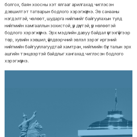
болгох, баян хоосны хэт ялгааг арилгахад чиглэсэн
дэвшилтэт татварын бодлого хэрэгжүүлнэ. Эв санааны
нэгдэлтэй, чөлөөт, шударга нийгмийг байгуулахын тулд
нийгмийн хамгааллын зохистой, үр дүнтэй, үр нөлөөтэй
бодлого хэрэгжүүлнэ. Эрх мэдлийн давуу байдал үүсгэхгүйгээр
төр, хувийн хэвшил, үйлдвэрчний эвлэл зэрэг иргэний
нийгмийн байгууллагуудтай хамтран, нийгмийн бүх талын эрх
ашгийн тэнцвэртэй байдлыг хангахад чиглэсэн бодлого
хэрэгжүүлнэ.