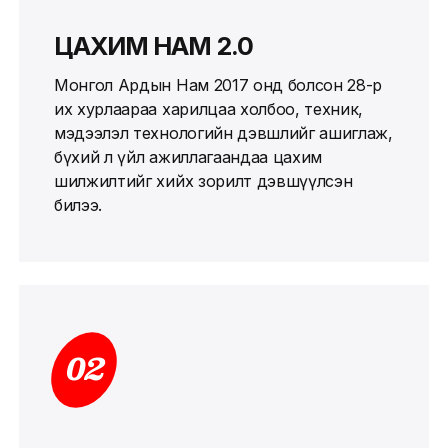
ЦАХИМ НАМ 2.0
Монгол Ардын Нам 2017 онд болсон 28-р
их хурлаараа харилцаа холбоо, техник,
мэдээлэл технологийн дэвшлийг ашиглаж,
бүхий л үйл ажиллагаандаа цахим
шилжилтийг хийх зорилт дэвшүүлсэн
билээ.
02