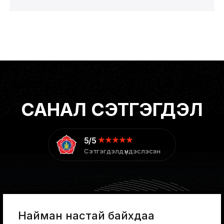
САНАЛ СЭТГЭГДЭЛ
5/5
Сэтгэгдэлд үндэслэсэн
Найман настай байхдаа