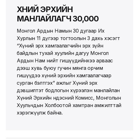
ХҮНИЙ ЭРХИЙН
МАНЛАЙЛАГЧ 30,000
Монгол Ардын Намын 30 дугаар Их
Хурлын 11 дүгээр тогтоолын 3 дахь хэсэгт
“Хүний эрх хамгаалагчийн эрх зүйн
байдлын тухай хуулийн дагуу Монгол
Ардын Нам нийт гишүүдийнхээ арваас
дээш хувь буюу гучин мянга орчим
гишүүдээ хүний эрхийн хамгаалагчаар
сурган бэлтгэх” ажлыг Хүний эрх
дэвшилтэт бодлогын хүрээлэн манлайлан
Хүний Эрхийн Үндэсний Комисс, Монголын
Хуульчдын Холбоотой хамтран амжилттай
хэрэгжүүлж байна.