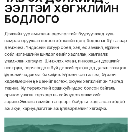
ЭЭЛТЭЙ ХӨГЖЛИЙН
БОДЛОГО
Дэлхийн уур амьгалын өөрчлөлтийг бууруулахад хувь
нэмрээ оруулсан ногоон хөгжлийн цогц бодлогыг бүх талаар
дэмжинэ. Үндэсний язгуур соёл, хэл, ёс заншил, нүүдлийн
соёл иргэншлийн шилдэг өвийг хадгалан, хамгаалж
уламжлан хөгжүүлнэ. Шинжлэх ухаан, инновацын дэвшлийг
нэвтрүүлж, өөрчлөгдөж буй дэлхий ертөнцөд дасан зохицох
үндэсний чадавхыг бэхжүүлнэ. Бүтээлч сэтгэлгээ, бүтээлч
хөдөлмөрийн үнэ цэнийг өсгөж, оюуны хөгжлийг эн тэргүүнд
тавина. Хүн төрөлхтний оршихуйн үндэс болсон байгаль
орчноо унаган төрхөөр нь хойч үедээ өвлүүлэхийг
зорино.Экосистемийн тэнцвэрт байдлыг хадгалсан хөдөө
аж ахуй, хариуцлагатай аж үйлдвэрлэлийг хөгжүүлнэ.