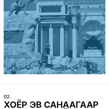
0
2
.
ХОЁР ЭВ САНААГААР