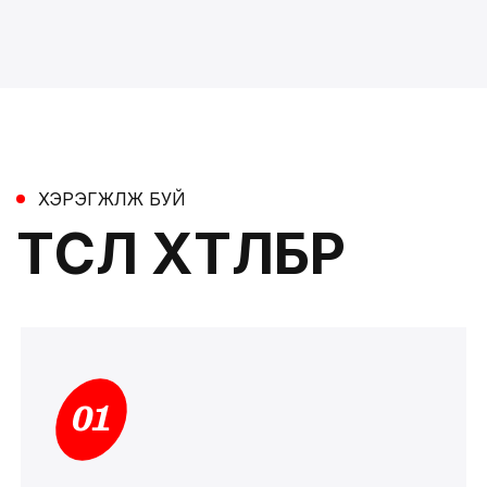
ХЭРЭГЖҮҮЛЖ БУЙ
ТӨСӨЛ ХӨТӨЛБӨР
01