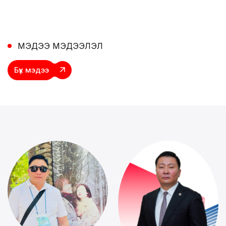
МЭДЭЭ МЭДЭЭЛЭЛ
Бүх
мэдээ