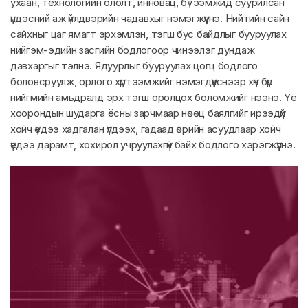
ухаан, технологийн ололт, инновац, бүтээмжид суурилсан
үндэсний аж үйлдвэрийн чадавхыг нэмэгжүүлнэ. Нийтийн сайн
сайхныг цаг ямагт эрхэмлэн, тэгш бус байдлыг бууруулах
нийгэм-эдийн засгийн бодлогоор чинээлэг дундаж
давхаргыг тэлнэ. Ядуурлыг бууруулах цогц бодлого
боловсруулж, орлого хүртээмжийг нэмэгдүүлснээр хүн бүр
нийгмийн амьдралд эрх тэгш оролцох боломжийг нээнэ. Үе
хоорондын шударга ёсны зарчмаар нөөц баялгийг ирээдүй
хойч үедээ хадгалан үлдээх, гадаад өрийн асуудлаар хойч
үедээ дарамт, хохирол учруулахгүй байх бодлого хэрэгжүүлнэ.