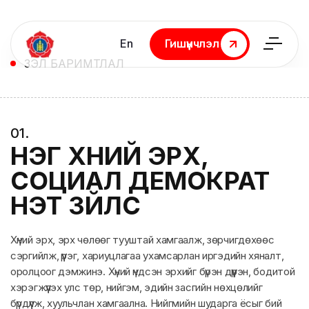
En
Гишүүнчлэл
Гишүүнчлэл
ҮЗЭЛ БАРИМТЛАЛ
0
1
.
НЭГ ХҮНИЙ ЭРХ,
СОЦИАЛ ДЕМОКРАТ
ҮНЭТ ЗҮЙЛС
Хүний эрх, эрх чөлөөг тууштай хамгаалж, зөрчигдөхөөс
сэргийлж, үүрэг, хариуцлагаа ухамсарлан иргэдийн хяналт,
оролцоог дэмжинэ. Хүний үндсэн эрхийг бүрэн дүүрэн, бодитой
хэрэгжүүлэх улс төр, нийгэм, эдийн засгийн нөхцөлийг
бүрдүүлж, хуульчлан хамгаална. Нийгмийн шударга ёсыг бий