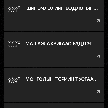
XIX-XX
ШИНЭЧЛЭЛИЙН БОДЛОГЫГ ЭХЛҮҮЛЭВ
ЗУУН
XIX-XX
МАЛ АЖ АХУЙГААС БҮРДДЭГ МОНГОЛ ОРНЫ ЭДИЙН ЗАСГИЙГ ОЛОН САЛБАРТ ШИЛЖҮҮЛЭВ
ЗУУН
XIX-XX
МОНГОЛЫН ТӨРИЙН ТУСГААР ТОГТНОЛ, БҮРЭН ЭРХТ БАЙДЛЫГ СЭРГЭЭН БАТАТГАВ
ЗУУН