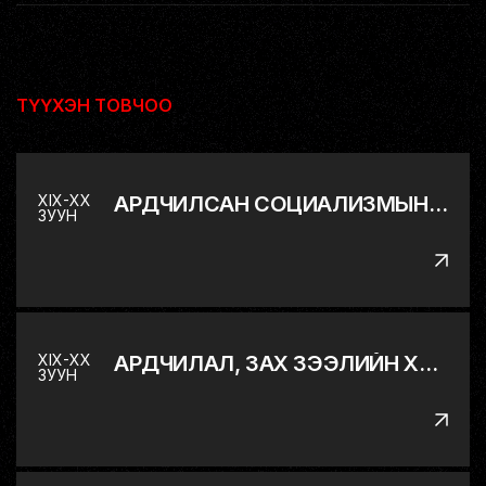
ТҮҮХЭН ТОВЧОО
XIX-XX
АРДЧИЛСАН СОЦИАЛИЗМЫН ДЭВШИЛТЭТ ХЭЛБЭР РҮҮ
ЗУУН
XIX-XX
АРДЧИЛАЛ, ЗАХ ЗЭЭЛИЙН ХАРИЛЦААНД ШИЛЖИХ ЯВЦ
ЗУУН