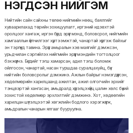
НЭГДСЭН НИЙГЭМ
Нийтийн сайн сайхны төлөө нийгмийн нөөц, баялгийг
хуваарилахад төрийн зохицуулалт, иргэний идэвхтэй
оролцоог хангаж, иргэн бүрд эрүүл мэнд, боловсрол, нийгмийн
хамгааллын үйлчилгээг хүртээмжтэй, чанартай хүргэж байхыг
эн тэргүүнд тавина. Эрүүл амьралын хэв маягийг дэмжсэн,
урьдчилан сэргийлэх нийгмийн эрүүл мэндийн тогтолцоог
бэхжүүлнэ. Бүгдийг тэгш хамарсан, адил тэгш боломж
ойлгосон, чанартай, насан туршдаа суралцахуйц, бүх
нийтийн боловсролыг дэмжинэ. Ажлын байрыг нэмэгдүүлсэн,
хөдөлмөрийн харилцаанд ажилтан, ажил олгогчийн эрхийг
тэнцвэртэй хангасан, амьдралд хүрэлцэхүйц цалин хөлс бүхий
зохистой хөдөлмөр эрхлэлтийг дэмжинэ. Хот, хөдөөгийн
харилцан шүтэлцээтэй хөгжлийн бодлого хэрэгжүүлж,
амьдралын чанарын ялгааг бууруулна.