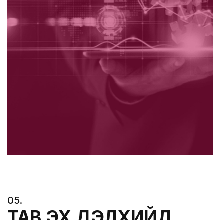
0
5
.
ТАВ ЭХ ДЭЛХИЙД