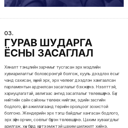
0
3
.
ГУРАВ ШУДАРГА
ЁСНЫ ЗАСАГЛАЛ
Хяналт тэнцлийн зарчмыг тусгасан эрх мэдлийн
хувиарилалтыг боловсронгуй болгож, хууль дээдлэх ёсыг
чанд сахисан, хүний эрх, эрх чөлөөг дээдлэн хамгаалсан
парламентын ардчилсан засаглалыг бэхжүүлнэ. Нээлттэй,
хариуцлагатай, авлигаас ангид засаглалыг төлөвшүүлнэ. Бүх
нийтийн сайн сайхны төлөөх нийгэм, эдийн засгийн
бодлого, үйл ажиллагаанд төрийн оролцоог зохистой
болгоно. Жендерийн эрх тэгш байдлыг хангасан бодлого,
эрх зүйн орчин, соёлыг бүрэн төлөвшүүлнэ. Цахим хуваагдлыг
арилгаж, хүн бүрд хүртээмжтэй цахим шилжилт хийнэ.