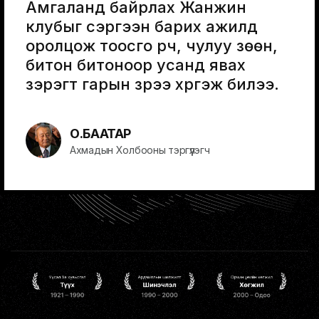
Амгаланд байрлах Жанжин
клубыг сэргээн барих ажилд
оролцож тоосго үүрч, чулуу зөөн,
битон битоноор усанд явах
зэрэгт гарын үзүүрээ хүргэж билээ.
О.БААТАР
Ахмадын Холбооны тэргүүлэгч