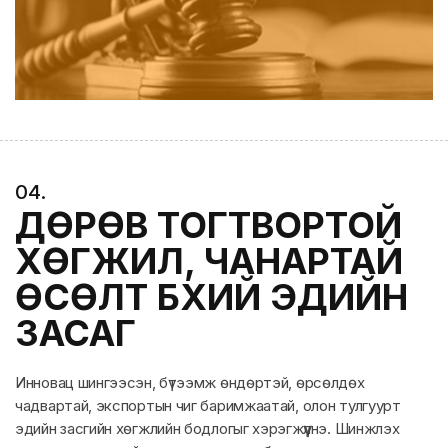
0
4
.
ДӨРӨВ ТОГТВОРТОЙ
ХӨГЖИЛ, ЧАНАРТАЙ
ӨСӨЛТ БҮХИЙ ЭДИЙН
ЗАСАГ
Инновац шингээсэн, бүтээмж өндөртэй, өрсөлдөх
чадвартай, экспортын чиг баримжаатай, олон тулгуурт
эдийн засгийн хөгжлийн бодлогыг хэрэгжүүлнэ. Шинжлэх